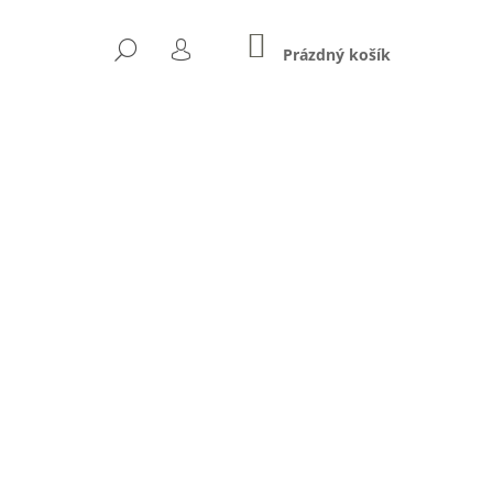
NÁKUPNÍ
HLEDAT
KOŠÍK
Prázdný košík
PŘIHLÁŠENÍ