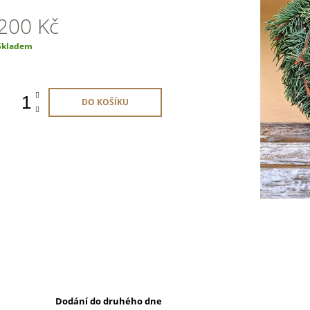
200 Kč
Měrná
Skladem
ena:
DO KOŠÍKU
Dodání do druhého dne