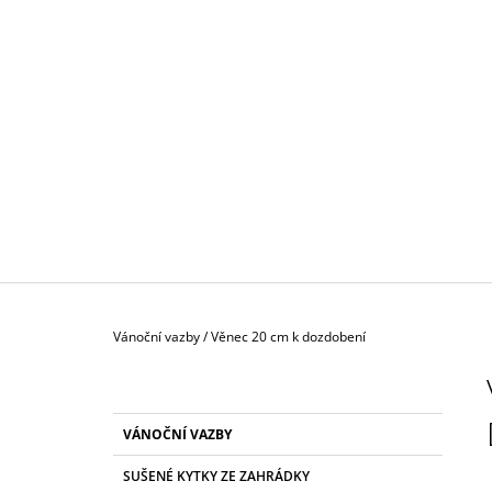
Domů
Vánoční vazby
/
Věnec 20 cm k dozdobení
P
O
S
K
Přeskočit
VÁNOČNÍ VAZBY
T
A
kategorie
T
R
SUŠENÉ KYTKY ZE ZAHRÁDKY
E